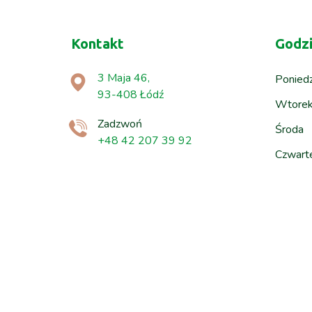
Kontakt
Godzi
3 Maja 46,
Poniedz
93-408 Łódź
Wtore
Zadzwoń
Środa
+48 42 207 39 92
Czwart
Piątek
Sob.-Nd