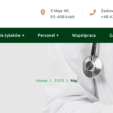
3 Maja 46,
Zadz
93-408 Łódź
+48 4
ie żylaków
Personel
Współpraca
G
Home
2025
Maj